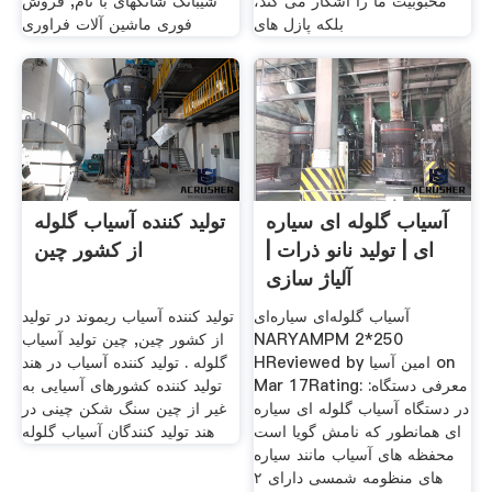
محبوبیت ما را آشکار می کند،
شیبانگ شانگهای با نام, فروش
بلکه پازل های
فوری ماشین آلات فراوری
آسیاب گلوله ای سیاره
تولید کننده آسیاب گلوله
ای | تولید نانو ذرات |
از کشور چین
آلیاژ سازی
آسیاب گلوله‌ای سیاره‌ای
تولید کننده آسیاب ریموند در تولید
NARYAMPM 2*250
از کشور چین, چین تولید آسیاب
HReviewed by امین آسیا on
گلوله . تولید کننده آسیاب در هند
Mar 17Rating: معرفی دستگاه:
تولید کننده کشورهای آسیایی به
در دستگاه آسیاب گلوله ای سیاره
غیر از چین سنگ شکن چینی در
ای همانطور که نامش گویا است
هند تولید کنندگان آسیاب گلوله
محفظه های آسیاب مانند سیاره
های منظومه شمسی دارای ۲