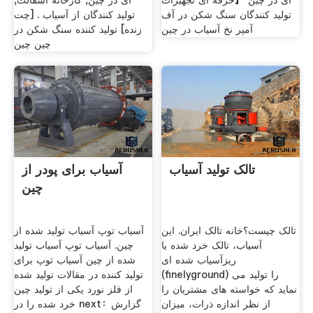
ای در چین 【حرفه ای تجهیزات
ای در چین, کارخانه اسفالت,
تولید کنندگان سنگ شکن در آف
تولید کنندگان از آسیاب . [چت
آمپر نخ آسیاب در چین
زنده] تولید کننده سنگ شکن در
چین چین
تالک تولید آسیاب
آسیاب برای پودر از
چین
تالک چیست؟خانه تالک ایران. این
آسیاب توپ آسیاب تولید شده از
آسیاب، تالک خرد شده یا
چین. آسیاب توپ آسیاب تولید
ریزآسیاب شده ای
شده از چین آسیاب توپ برای
(finelyground) را تولید می
تولید کننده در مقالات تولید شده
نماید که خواسته های مشتریان را
از فلز نورد یکی از تولید چین
از نظر اندازه ذرات، میزان
خرد شده را در next：گزارش