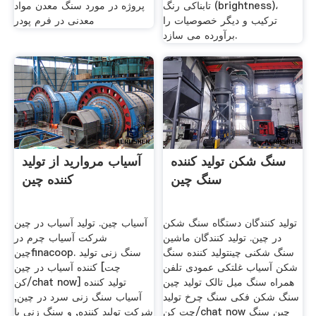
تابناکی رنگ (brightness)،
پروژه در مورد سنگ معدن مواد
ترکیب و دیگر خصوصیات را
معدنی در فرم پودر
برآورده می سازد.
سنگ شکن تولید کننده
آسیاب مروارید از تولید
سنگ چین
کننده چین
تولید کنندگان دستگاه سنگ شکن
آسیاب چین. تولید آسیاب در چین
در چین. تولید کنندگان ماشین
شرکت آسیاب چرم در
سنگ شکنی چینتولید کننده سنگ
چینfinacoop. سنگ زنی تولید
شکن آسیاب غلتکی عمودی تلفن
کننده آسیاب در چین [چت
همراه سنگ میل تالک تولید چین
کن/chat now] تولید کننده
سنگ شکن فکی سنگ چرخ تولید
آسیاب سنگ زنی سرد در چین,
چت کن/chat now چین سنگ
شرکت تولید کننده, و سنگ زنی با