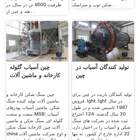
شکن توپ و سرامیک .
ظرفیت 8000 تن در سال, در
هند و چین از . .
تولید کنندگان آسیاب در
چین آسیاب گلوله
چین
کارخانه و ماشین آلات
تولید کنندگان باریت در چین برای
چین سنگ شکن کارخانه و
فروش. lght. lght در سال
ماشین آلات تولید کننده سنگ
1987 تاسیس شده و در طول
شکن. ماشین آسیاب پودرهای
30 سال گذشته، 124 اختراع
سفت و سخت MSB; آسیاب
ثبت شده در شركت های سنگ
گلوله ای, سنگ شکن و ماشین
شكن و آسیاب را در اختیار دارد.
آلات چین کارخانه سنگ شکن
22 اداره خارج از کشور، نه تنها
china و اوج شرکت ماشین آلات