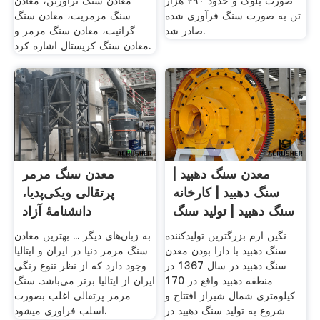
صورت بلوک و حدود ۴۹۰ هزار
معادن سنگ تراورتن، معادن
تن به صورت سنگ فرآوری شده
سنگ مرمریت، معادن سنگ
صادر شد.
گرانیت، معادن سنگ مرمر و
معادن سنگ کریستال اشاره کرد.
معدن سنگ دهبید |
معدن سنگ مرمر
سنگ دهبید | کارخانه
پرتقالی ویکی‌پدیا،
سنگ دهبید | تولید سنگ
دانشنامهٔ آزاد
...
نگين ارم بزرگترین تولیدکننده
به زبان‌های دیگر ... بهترین معادن
سنگ دهبید با دارا بودن معدن
سنگ مرمر دنیا در ایران و ایتالیا
سنگ دهبید در سال 1367 در
وجود دارد که از نظر تنوع رنگی
منطقه دهبيد واقع در 170
ایران از ایتالیا برتر می‌باشد. سنگ
کيلومتری شمال شيراز افتتاح و
مرمر پرتقالی اغلب بصورت
شروع به توليد سنگ دهبيد در
اسلب فراوری میشود.