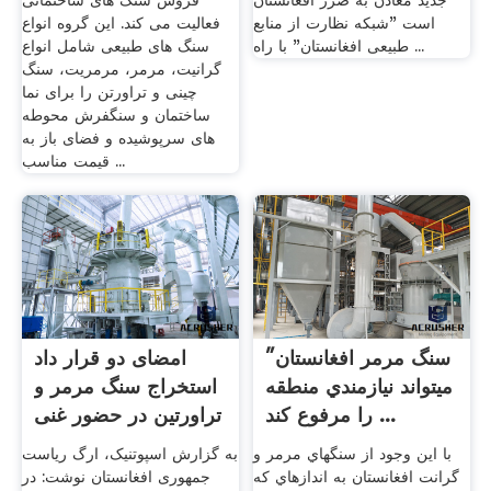
جدید معادن به ضرر افغانستان
فروش سنگ های ساختمانی
است "شبکه نظارت از منابع
فعالیت می کند. این گروه انواع
طبیعی افغانستان" با راه ...
سنگ های طبیعی شامل انواع
گرانیت، مرمر، مرمریت، سنگ
چینی و تراورتن را برای نما
ساختمان و سنگفرش محوطه
های سرپوشیده و فضای باز به
قیمت مناسب ...
″سنگ مرمر افغانستان
امضای دو قرار داد
مي⁯تواند نيازمندي منطقه
استخراج سنگ مرمر و
را مرفوع کند ...
تراورتین در حضور غنی
...
با اين وجود از سنگ⁯هاي مرمر و
به گزارش اسپوتنیک، ارگ ریاست
گرانت افغانستان به اندازه⁯اي که
جمهوری افغانستان نوشت: در