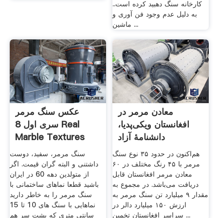
کارخانه سنگ دهبید کرده است..
به دلیل عدم وجود فن آوری و
ماشین ...
معادن مرمر در
عکس سنگ مرمر
افغانستان ویکی‌پدیا،
سری اول 8 Real
دانشنامهٔ آزاد
Marble Textures
ایران جی ...
هم‌اکنون در حدود ۳۵ نوع سنگ
سنگ مرمر، سفید، دوست
مرمر با ۴۵ رنگ مختلف در ۶۰
داشتنی و البته گران قیمت. اگر
معادن مرمر افغانستان قابل
از متولدین دهه 60 در ایران
دریافت می‌باشد. در مجموع به
باشید قطعا نماهای ساختمانی با
مقدار ۹ میلیارد تن سنگ مرمر به
سنگ مرمر را به خاطر دارید
ارزش ۱۵۰ میلیارد دالر در
نماهایی با سنگ های 10 تا 15
سراسر افغانستان تخمین ...
سانتی متری که پشت سر هم