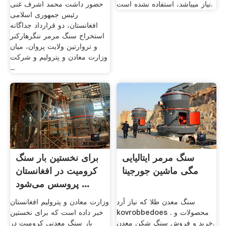
نياز مي⁯باشد، استفاده نشده است.
حضور داشت محمد اشرف غنی
رئیس جمهوری اسلامی
افغانستان، دو قرارداد جداگانه
استخراج سنگ مرمر ننگرهارکنر
و تروارتین ولایت پروان، میان
وزارت معادن و پترولیم و شرکت
...
سنگ مرمر ایتالیایی
برای نخستین بار سنگ
مگی ماشین جورجینا
کرومیت در افغانستان
پروسس می‌شود ...
سنگ معدن طلا که نیاز آرد
وزارت معادن و پترولیم افغانستان
kovrobbedoes . محصولات و
خبر داده است که برای نخستین
خرید و فروش سنگ شکن معدن.
بار سنگ معدنی کرومیت در