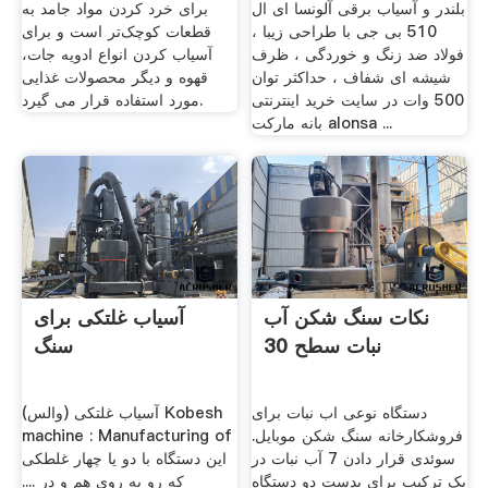
بلندر و آسیاب برقی آلونسا ای ال
برای خرد کردن مواد جامد به
510 بی جی با طراحی زیبا ،
قطعات کوچک‌تر است و برای
فولاد ضد زنگ و خوردگی ، ظرف
آسیاب کردن انواع ادویه جات،
شیشه ای شفاف ، حداکثر توان
قهوه و دیگر محصولات غذایی
500 وات در سایت خرید اینترنتی
مورد استفاده قرار می گیرد.
بانه مارکت alonsa ...
نکات سنگ شکن آب
آسیاب غلتکی برای
نبات سطح 30
سنگ
دستگاه نوعی اب نبات برای
آسیاب غلتکی (والس) Kobesh
فروشکارخانه سنگ شکن موبایل.
machine : Manufacturing of
سوئدی قرار دادن 7 آب نبات در
این دستگاه با دو یا چهار غلطکی
یک ترکیب برای بدست دو دستگاه
که رو به روی هم و در ....