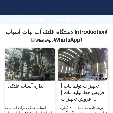
دستگاه غلتک آب نبات آسیاب manufacturer Grasping
strong production capability, advanced research
strength and excellent service, Shanghai دستگاه غلتک
آب نبات آسیاب supplier create the value and bring
values to all of customers.
دستگاه غلتک آب نبات آسیاب Introduction(
WhatsApp
)
تجهیزات تولید نبات |
اندازه آسیاب غلتکی
فروش خط تولید نبات |
فروش تجهیزات ...
توضیحات. یه پاتیل ۸۰۰ کیلویی
آسیاب غلتکی برای آب نبات