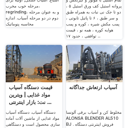
تمام استیل با موتور و گیربگس و
اشباع. آسیاب غلتکی, اولیه برای
پروانه استیل کف ورق استیل ۵ ،
مرحله خوب مخرب،
دو تا جک نی نبات به همراه طبق
regrinding، و به عنوان مرحله
و سر طبق ، ۶ تا پاتیل تابوتی ،
دوم در دو مرحله آسیاب. اندازه
پمب مکش شیره ، کوره و پمب
محاسبه پنوماتیک
هوایه کوره ، همه نو ، قیمت
توافقی ، حدود ۱۷ ...
آسیاب ارتعاش جداگانه
قیمت دستگاه آسیاب
مواد غذایی | ویترین
نت: بازار اینترنتی ...
مخلوط کن و آسیاب برقی آلونسا
دستگاه آسیاب. دستگاه آسیاب
ALONSA BLENDER AL510
مواد غذایی از ماشین آلات آماده
BJ . فروش اینترنتی دستگاه
سازی محصول است و دستگاهی