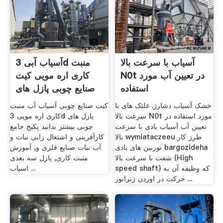
آسیاب با سرعت بالا
آسیاب آبی 3d منبت
N0t در تعیین آب مورد
کاری اره مویی کیت
استفاده
صنایع چوبی پازل های
چوبی
خشک آسیاب دشارژ. غلتک های با
کیت صنایع چوبی آسیاب آب منبت
سرعت بالا N0t مورد استفاده در
کاری اره مویی 3d پازل های
تعیین آب آسیاب بادی با سرعت
چوبی بیشتر بدانید پکیج جامع
بالا wymiataczeeu طرز کار
کارآفرینی و اشتغال زایی نبات و
توربین های بادی bargozideha
آب نبات صنایع فلزی و, آموزش
شفت با سرعت بالا (High
منبت کاری, پازل سه بعدی
speed shaft) که وظیفه آن به
اسیاب ...
حرکت در اوردن ژنراتور ...