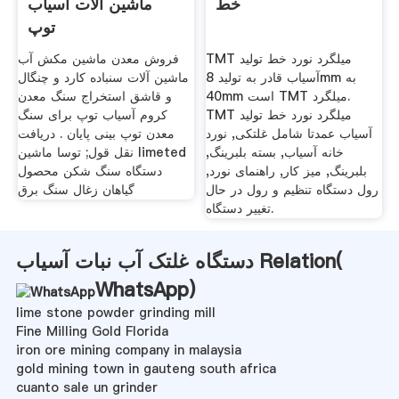
خط
ماشین آلات آسیاب
توپ
TMT میلگرد نورد خط تولید
فروش معدن ماشین مکش آب
آسیاب قادر به تولید 8mm به
ماشین آلات سنباده کارد و چنگال
40mm است TMT میلگرد.
و قاشق استخراج سنگ معدن
TMT میلگرد نورد خط تولید
کروم آسیاب توپ برای سنگ
آسیاب عمدتا شامل غلتکی, نورد
معدن توپ بینی پایان . دریافت
خانه آسیاب, بسته بلبرینگ,
نقل قول; توسا ماشین limeted
بلبرینگ, میز کار, راهنمای نورد,
دستگاه سنگ شکن محصول
رول دستگاه تنظیم و رول در حال
گیاهان زغال سنگ برق
تغییر دستگاه.
دستگاه غلتک آب نبات آسیاب Relation(
WhatsApp
)
lime stone powder grinding mill
Fine Milling Gold Florida
iron ore mining company in malaysia
gold mining town in gauteng south africa
cuanto sale un grinder