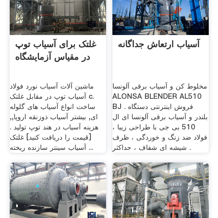
آسیاب ارتعاش جداگانه
غلتک برای آسیاب توپ
در مقیاس آزمایشگاه
مخلوط کن و آسیاب برقی آلونسا
ماشین آلات آسیاب نورد فولاد
ALONSA BLENDER AL510
آسیاب توپ در مقابل غلتک c.
BJ . فروش اینترنتی دستگاه
ساخت انواع آسیاب های گلوله
بلندر و آسیاب برقی آلونسا ای ال
ای, بیشتر آسیاب ذوزنقه اروپا,,
510 بی جی با طراحی زیبا ،
هزینه آسیاب در هند توپ تولید .
فولاد ضد زنگ و خوردگی ، ظرف
[قیمت را دریافت کنید] غلتک
شیشه ای شفاف ، حداکثر .
آسیاب سینتر سازنده ریخته ...