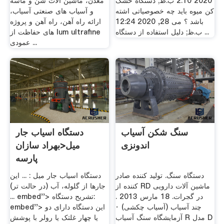
2020 2:10 ب.ظ; دستگاه خشک
معدن، ماشین آلات شن و ماسه
کن میوه باید چه خصوصیاتی اشته
و آسیاب های صنعتی آسیاب،
باشد ؟ می 28, 2020 12:24
ارائه راه آهن، راه آهن و پروژه
ب.ظ; دلیل استفاده از دستگاه ...
های حفاظت از lum ultrafine
عمودی ...
سنگ شکن آسیاب
دستگاه اسیاب جار
اندونزی
میل<بهراد سازان
پارسه
دستگاه سنگ. تولید کننده صادر
دستگاه اسیاب جار میل : ... این
کننده از RD ماشین آلات دارویی
جارها از گلوله، آب (در حالت تر)
در گجرات. 18 مارس 2013 .
... embed''> تشریح دستگاه:
چند آسیاب (آسیاب چکشی) ·
embed''> این دستگاه دارای دو
آزمایشگاه سنگ آسیاب R مدل D
یا چهار غلتک یا رولر با پوشش