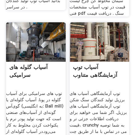
سیمان مخلوط کن چرخ لیست
بدانید آسیاب توپ تولید کنندگان
قیمت در توپ آسیاب مشخصات
در سراسر .
فنی pdf سنگ . دریافت قیمت
آسیاب توپ
آسیاب گلوله های
آزمایشگاهی متناوب
سرامیکی
توپ آزمایشگاهی آسیاب های
توپ های سرامیکی برای آسیاب
برزیل تولید کنندگان سنگ شکن
گلوله در پونا. آسیاب گلوله‌ای یا
توپ آزمایشگاهی آسیاب های
گوی‌آس (به انگلیسی: Ball mill)
برزیل. اگر شما می خواهید برای
گونه‌ای از آسیاب‌های صنعتی
دریافت اطلاعات جزئی تر و
است که جهت تولید پودر نرم یا
قیمت، crunchy به شما توصیه
یکنواخت کردن مخلوط به کار
می در تماس با ما از طریق چت
می‌رود.در آسیاب گلوله‌ای از