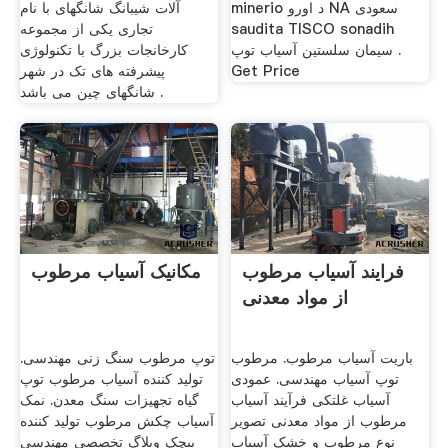
minerio د اورو NA سعودی
آلات شیبانگ شانگهای با نام
saudita TISCO sonadih
تجاری یکی از مجموعه
سیمان سلستین آسیاب توپ .
کارخانجات بزرگ با تکنولوژی
Get Price
پیشرفته های تک در شهر
شانگهای چین می باشد .
فرایند آسیاب مرطوب
مکانیک آسیاب مرطوب
از مواد معدنی
باریت آسیاب مرطوب. مرطوب
توپ مرطوب سنگ زنی مهندسی.
توپ آسیاب مهندسی. عمودی
تولید کننده آسیاب مرطوب توپ
آسیاب غلتکی فرآیند آسیاب
گیاه تجهیزات سنگ معدن. نمک
مرطوب از مواد معدنی تصویر
آسیاب چکش مرطوب تولید کننده
نوع مرطوب و خشک آسیاب
پیچک وبلاگ تخصصی مهندسی