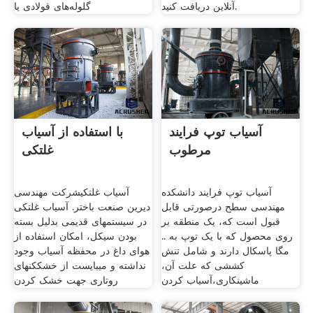
آنلاین دریافت کنید.
گلوله‌های فولادی یا
آسیاب توپ فرایند
با استفاده از آسیاب
مرطوب
غلتکی
آسیاب توپ فرایند دانشکده
آسیاب غلتکیشرکت مهندسی
مهندسی سطح درصورتی قابل
دیرین صنعت باختر. آسیاب غلتکی
قبول است که، یک منطقه بر
در سیستمهای قدیمی بدلیل بسته
روی محصول که با یک توپ به ..
بودن سیکل، امکان استفاده از
مگا پاسکال دارند و شامل تنش
هوای داغ در محفظه آسیاب وجود
کششی که علت آن،
نداشته و می­بایست از خشک­کن­های
ماشینکاری،آسیاب کردن
روتاری جهت خشک کردن