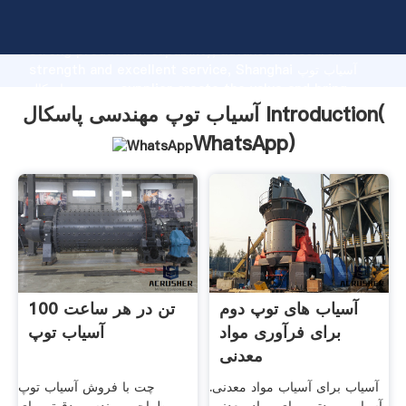
آسیاب توپ مهندسی پاسکال manufacturer Grasping
strong production capability, advanced research
strength and excellent service, Shanghai آسیاب توپ
مهندسی پاسکال supplier create the value and bring
values to all of customers.
آسیاب توپ مهندسی پاسکال Introduction(
WhatsApp
)
آسیاب های توپ دوم
100 تن در هر ساعت
برای فرآوری مواد
آسیاب توپ
معدنی
آسیاب برای آسیاب مواد معدنی.
چت با فروش آسیاب توپ