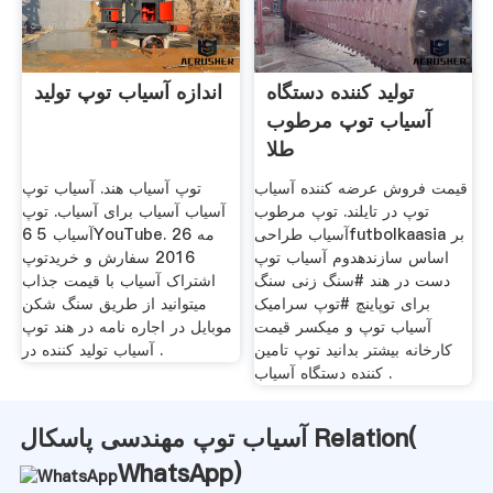
تولید کننده دستگاه
اندازه آسیاب توپ تولید
آسیاب توپ مرطوب
طلا
قیمت فروش عرضه کننده آسیاب
توپ آسیاب هند. آسیاب توپ
توپ در تایلند. توپ مرطوب
آسیاب آسیاب برای آسیاب. توپ
آسیاب طراحیfutbolkaasia بر
آسیاب 5 6YouTube. 26 مه
اساس سازندهدوم آسیاب توپ
2016 سفارش و خریدتوپ
دست در هند #سنگ زنی سنگ
اشتراک آسیاب با قیمت جذاب
برای توپاینچ #توپ سرامیک
میتوانید از طریق سنگ شکن
آسیاب توپ و میکسر قیمت
موبایل در اجاره نامه در هند توپ
کارخانه بیشتر بدانید توپ تامین
آسیاب تولید کننده در .
کننده دستگاه آسیاب .
آسیاب توپ مهندسی پاسکال Relation(
WhatsApp
)