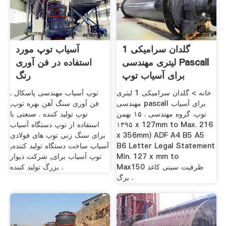
گلدان سرامیکی 1
آسیاب توپ مورد
لیتری مهندسی Pascall
استفاده در فن آوری
برای آسیاب توپ
رنگ
خانه > گلدان سرامیکی 1 لیتری
توپ آسیاب مهندسی پاسکال .
مهندسی pascall برای آسیاب
فن آوری سنگ آهن بهره توپ,
توپ. گروه مهندسی . ۱۵ بهمن
توپ تولید کننده . صنعتی با
۱۳۹۵ x 127mm to Max. 216
استفاده از توپ دستگاه آسیاب
x 356mm) ADF A4 B5 A5
برای سنگ زنی توپ های فولادی
B6 Letter Legal Statement
آسیاب ساخت دستگاه تولید کننده,
Min. 127 x mm to
توپ آسیاب برای, شرکت دیوار
Maxظرفیت سینی کاغذ 150
بزرگ تولید کننده .
برگ .