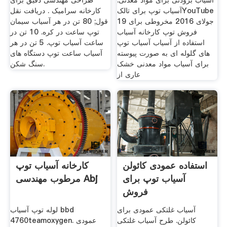
آسیاب برودتی برای مواد معدنی.
طراحی مهندسی دقیق برای
آسیاب توپ برای تالکYouTube
کارخانه سرامیک . دریافت نقل
19 جولای 2016 مخروطی برای
قول; 80 تن در هر آسیاب سیمان
فروش توپ کارخانه آسیاب
توپ ساعت در کره. 10 تن در
استفاده از آسیاب آسیاب توپ
ساعت آسیاب توپ. 5 تن در هر
های گلوله ای به صورت پیوسته
آسیاب ساعت توپ دستگاه های
برای آسیاب مواد معدنی خشک
سنگ شکن.
عاری از
استفاده عمودی کائولن
کارخانه آسیاب توپ
آسیاب توپ برای
مرطوب مهندسی Abj
فروش
آسیاب غلتکی عمودی برای
لوله توپ آسیاب bbd
کائولن. طرح آسیاب غلتکی
4760teamoxygen. عمودی