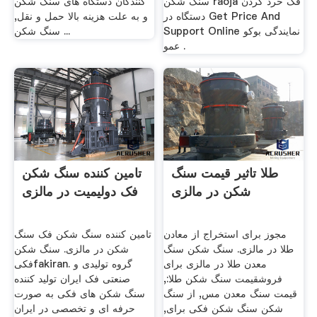
سنگ شکن raoja فک خرد کردن
کنندگان دستگاه های سنگ شکن
دستگاه در Get Price And
و به علت هزینه بالا حمل و نقل,
Support Online نمایندگی بوکو
سنگ شکن ...
عمو .
طلا تاثیر قیمت سنگ
تامین کننده سنگ شکن
شکن در مالزی
فک دولیمیت در مالزی
مجوز برای استخراج از معادن
تامین کننده سنگ شکن فک سنگ
طلا در مالزی. سنگ شکن سنگ
شکن در مالزی. سنگ شکن
معدن طلا در مالزی برای
فکیfakiran. گروه تولیدی و
فروشقیمت سنگ شکن طلا:,
صنعتی فک ایران تولید کننده
قیمت سنگ معدن مس, از سنگ
سنگ شکن های فکی به صورت
شکن سنگ شکن فکی برای,
حرفه ای و تخصصی در ایران