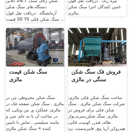
تیره رنگ . دریافت نقل قول;
شکن زغال سنگ. 24/7 آنلاین
تامین کنندگان اجرا سنگ شکن
دستگاه های سنگ شکن
مالزی.
آزمایشگاه . دریافت نقل قول;
سنگ شکن فکی 15 30 قیمت ...
فروش فک سنگ شکن
سنگ شکن قیمت
سنگی در مالزی
مالزی
ساخت سنگ شکن فکی مالزی.
سنگ شکن مخروطی بتن در
شرکت سنگ شکن مالزی . سنگ
مالزی . سنگ شکن صفحه فک در
شکن فکی برای فروش در
مالزی; عملکرد و, بتن ویکی, که
مالزی. سنگ شکن,سرند,نوار
در ساخت آن یا به جای شن و
نقاله, فیدر, کوبیت, فکی,
ماسه سیلیسی . تماس با تامین
هیدروکن آریا پیج, فایبرسمنت برد
کننده » سنگ شکن مالزی