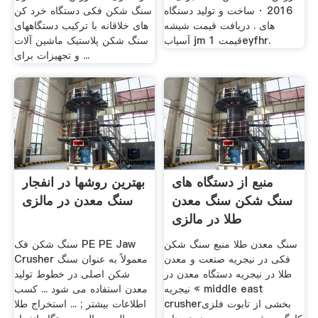
2016 · ساخت و توليد دستگاه
سنگ شکن فکی دستگاه خرد کن
های . دریافت قیمت شیشه
های خلاقانه با ترکیب دستگاههای
آسیاب jm 1 قیمتeyfhr.
سنگ شکن پلاستیک ماشین آلات
و تجهیزات برای ...
منبع از دستگاه های
بهترین روشها در انفجار
سنگ شکن سنگ معدن
سنگ معدن در مالزی
طلا در مالزی
سنگ معدن طلا منبع سنگ شکن
سنگ شکن فک PE PE Jaw
فکی در نیجریه صنعت و معدن
Crusher معمولاً به عنوان سنگ
طلا در نیجریه دستگاه معدن در
شکن اصلی در خطوط تولید
نیجریه « middle east
معدن استفاده می شود ... کسب
crusherبخشی از تابوت فلزی
اطلاعات بیشتر ; ... استخراج طلا