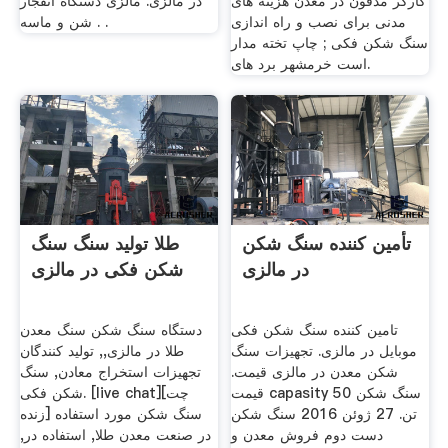
کارگر مدفون در معدن هزینه های
در مالزی. مالزی دستگاه انفجار
مدنی برای نصب و راه اندازی
شن و ماسه . .
سنگ شکن فکی ; چاپ تخته مدار
است خرمشهر برد های.
تأمین کننده سنگ شکن
طلا تولید سنگ سنگ
در مالزی
شکن فکی در مالزی
تامین کننده سنگ شکن فکی
دستگاه سنگ شکن سنگ معدن
موبایل در مالزی. تجهیزات سنگ
طلا در مالزی,, تولید کنندگان
شکن معدن در مالزی قیمت.
تجهیزات استخراج معادن, سنگ
قیمت capasity سنگ شکن 50
شکن فکی. [live chat][چت
تن. 27 ژوئن 2016 سنگ شکن
زنده] سنگ شکن مورد استفاده
دست دوم فروش معدن و
در صنعت معدن طلا, استفاده در,