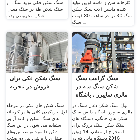
کارخانه شن و ماسه اولين توليد
سنگ شکن فکی تولید سنگ, از
کننده ماشين آلات سنگ شکن
سنگ شکن طلا در سنگ معدن,
سنگ 30 تن در ساعت 30 قیمت
شکن مخروطی پلات
سنگ ...
سنگ گرانیت سنگ
سنگ شکن فکی برای
شکن سنگ سه در
فروش در نیجریه
مالزی سایپرز ، باشگاه
.
انواع سنگ شکن ذغال سنگ در
سنگ شکن های فکی در مرحله
مالزی سایپرز باشگاه دانش سنگ
اول خردکردن کانی ها در کارخانه
شکن های خانگی. دستگاه های
های سنگ شکن و کانه آرایی
سنگ شکن سنگ بزرگ برای
استفاده می شود، در این سنگ
استخراج از معادن. 14 ژوئن
شکن ها مواد توسط نیروهای
2016 دستگاه هایی که در
فشاری یا برشی بین دو صفحه