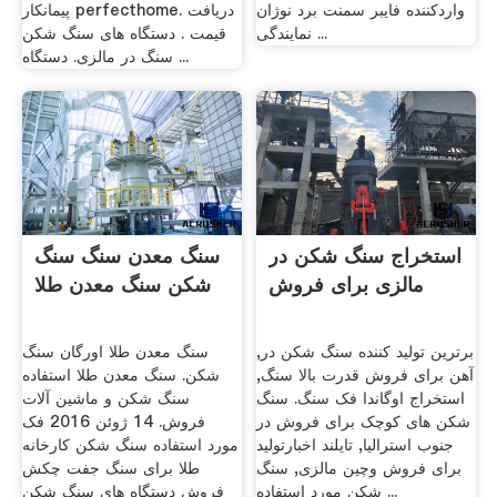
واردکننده فایبر سمنت برد نوژان
پیمانکار perfecthome. دریافت
نمایندگی ...
قیمت . دستگاه های سنگ شکن
سنگ در مالزی. دستگاه ...
استخراج سنگ شکن در
سنگ معدن سنگ سنگ
مالزی برای فروش
شکن سنگ معدن طلا
برترین تولید کننده سنگ شکن در,
سنگ معدن طلا اورگان سنگ
آهن برای فروش قدرت بالا سنگ,
شکن. سنگ معدن طلا استفاده
استخراج اوگاندا فک سنگ. سنگ
سنگ شکن و ماشین آلات
شکن های کوچک برای فروش در
فروش. 14 ژوئن 2016 فک
جنوب استرالیا, تایلند اخبارتولید
مورد استفاده سنگ شکن کارخانه
برای فروش وچین مالزی, سنگ
طلا برای سنگ جفت چکش
شکن مورد استفاده ...
فروش دستگاه های سنگ شکن