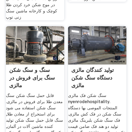
در موج شکن خرد کردن طلا
کوچک و کارخانه ماشین سنگ
زنی توپ
تولید کنندگان مالزی
سنگ و سنگ شکن
دستگاه سنگ شکن
سنگ برای فروش در
مالزی
مالزی
سنگ شکن فک مالزی
قابل حمل سنگ شکن سنگ
nyenrodehospitality.
معدن طلا برای فروش در مالزی.
المنتجات الموصى بها دستگاه
سنگ شکن استفاده می شود
سنگ شکن در فک کش مالزی.
برای استخراج از معادن طلا,
فک سنگ شکن بلبرینگ مالزی
سنگ قابل حمل سنگ شکن تولید
تولید دو هند فک ضامن قیمت
کننده ماشین آلات در آلمان,