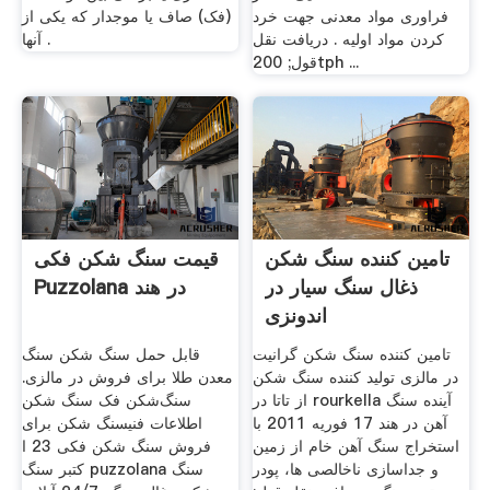
فراوری مواد معدنی جهت خرد
(فک) صاف یا موجدار که یکی از
کردن مواد اولیه . دریافت نقل
آنها .
قول; 200tph ...
تامین کننده سنگ شکن
قیمت سنگ شکن فکی
ذغال سنگ سیار در
Puzzolana در هند
اندونزی
تامین کننده سنگ شکن گرانیت
قابل حمل سنگ شکن سنگ
در مالزی تولید کننده سنگ شکن
معدن طلا برای فروش در مالزی.
از تاتا در rourkella آینده سنگ
سنگ‌شکن فک سنگ شکن
آهن در هند 17 فوریه 2011 با
اطلاعات فنیسنگ شکن برای
استخراج سنگ آهن خام از زمین
فروش سنگ شکن فکی 23 ا
و جداسازی ناخالصی ها، پودر
کتبر سنگ puzzolana سنگ