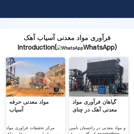
فرآوری مواد معدنی آسیاب آهک manufacturer Grasping
strong production capability, advanced research
strength and excellent service, Shanghai فرآوری مواد
معدنی آسیاب آهک supplier create the value and bring
values to all of customers.
فرآوری مواد معدنی آسیاب آهک
Introduction(
WhatsApp
)
گیاهان فرآوری مواد
مواد معدنی حرفه
معدنی آهک در چنای
آسیاب
و مواد معدنی در راجستان تامین
مرکز تحقیقات فراوری مواد