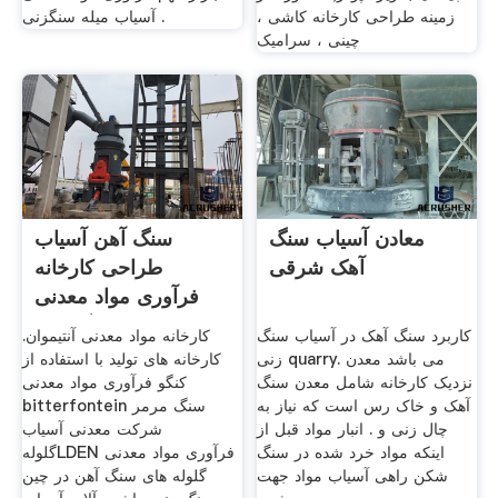
زمینه طراحی کارخانه کاشی ،
آسیاب میله سنگزنی .
چینی ، سرامیک
معادن آسیاب سنگ
سنگ آهن آسیاب
آهک شرقی
طراحی کارخانه
فرآوری مواد معدنی
سنگ زنی
کاربرد سنگ آهک در آسیاب سنگ
کارخانه مواد معدنی آنتیموان.
زنی quarry. می باشد معدن
کارخانه های تولید با استفاده از
نزدیک کارخانه شامل معدن سنگ
کنگو فرآوری مواد معدنی
آهک و خاک رس است که نیاز به
bitterfontein سنگ مرمر
چال زنی و . انبار مواد قبل از
شرکت معدنی آسیاب
اینکه مواد خرد شده در سنگ
گلولهLDEN فرآوری مواد معدنی
شکن راهی آسیاب مواد جهت
گلوله های سنگ آهن در چین