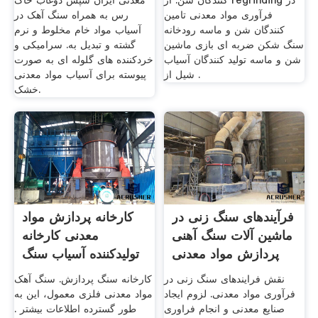
کنندگان شن. از regrinding در
معدنی ایران سپس دوغاب خاک
فرآوری مواد معدنی تامین
رس به همراه سنگ آهک در
کنندگان شن و ماسه رودخانه
آسیاب مواد خام مخلوط و نرم
سنگ شکن ضربه ای بازی ماشین
گشته و تبدیل به. سرامیکی و
شن و ماسه تولید کنندگان آسیاب
خردکننده های گلوله ای به صورت
شیل از .
پیوسته برای آسیاب مواد معدنی
خشک.
فرآیندهای سنگ زنی در
کارخانه پردازش مواد
ماشین آلات سنگ آهنی
معدنی کارخانه
پردازش مواد معدنی
تولیدکننده آسیاب سنگ
سخت
نقش فرایندهای سنگ زنی در
کارخانه سنگ پردازش. سنگ آهک
فرآوری مواد معدنی. لزوم ایجاد
مواد معدنی فلزی معمول، این به
صنایع معدنی و انجام فراوری
طور گسترده اطلاعات بیشتر .