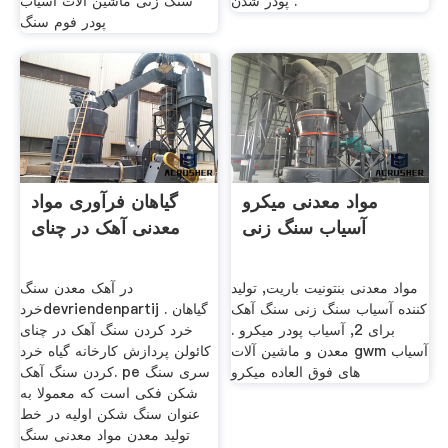
پودر شدن .
سنگ زنی ماشین آلات آسیاب
پودر فوم سنگ
مواد معدنی میکرو
گیاهان فرآوری مواد
آسیاب سنگ زنی
معدنی آهک در چنای
مواد معدنی بنتونیت باریت, تولید
در آهک معدن سنگ
کننده آسیاب سنگ زنی سنگ آهک
خردdevriendenpartij . گیاهان
برای 2, آسیاب پودر میکرو .
خرد کردن سنگ آهک در چنای
معدن و ماشین آلات gwm آسیاب
کائولن پردازش کارخانه گیاه خرد
های فوق العاده میکرو
کردن سنگ آهک. pe سری سنگ
شکن فکی است که معمولا به
عنوان سنگ شکن اولیه در خط
تولید معدن مواد معدنی سنگ